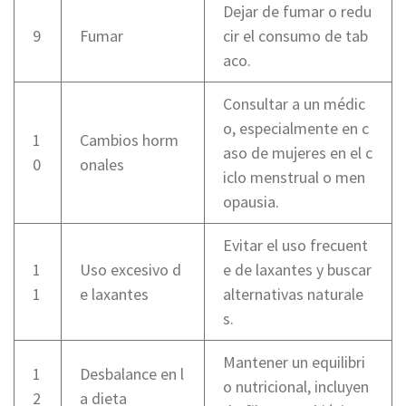
Dejar de fumar o redu
9
Fumar
cir el consumo de tab
aco.
Consultar a un médic
o, especialmente en c
1
Cambios horm
aso de mujeres en el c
0
onales
iclo menstrual o men
opausia.
Evitar el uso frecuent
1
Uso excesivo d
e de laxantes y buscar
1
e laxantes
alternativas naturale
s.
Mantener un equilibri
1
Desbalance en l
o nutricional, incluyen
2
a dieta