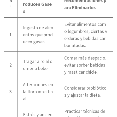
N
Recomendaciones p
roducen Gase
º
ara Eliminarlos
s
Evitar alimentos com
Ingesta de alim
o legumbres, ciertas v
1
entos que prod
erduras y bebidas car
ucen gases
bonatadas.
Comer más despacio,
Tragar aire al c
2
evitar sorber bebidas
omer o beber
y masticar chicle.
Alteraciones en
Considerar probiótico
3
la flora intestin
s y ajustar la dieta.
al
Practicar técnicas de
Estrés y ansied