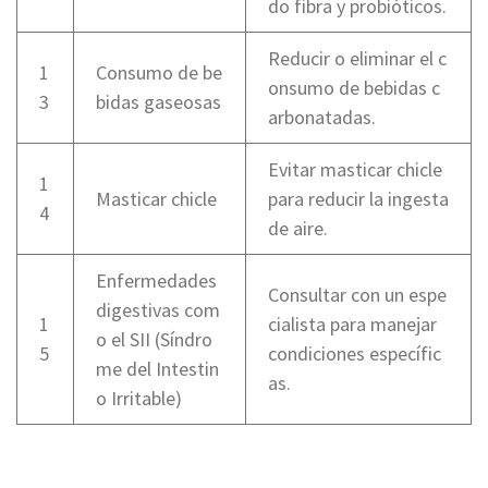
do fibra y probióticos.
Reducir o eliminar el c
1
Consumo de be
onsumo de bebidas c
3
bidas gaseosas
arbonatadas.
Evitar masticar chicle
1
Masticar chicle
para reducir la ingesta
4
de aire.
Enfermedades
Consultar con un espe
digestivas com
1
cialista para manejar
o el SII (Síndro
5
condiciones específic
me del Intestin
as.
o Irritable)