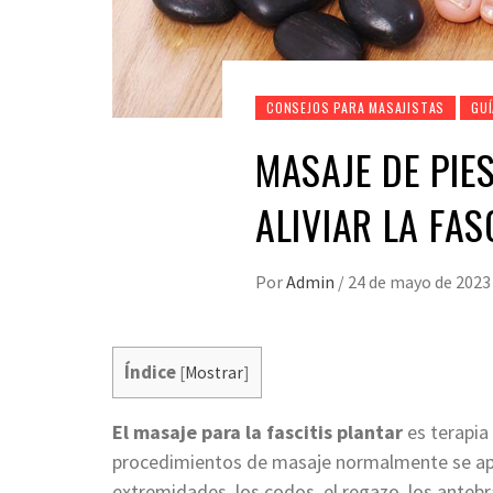
CONSEJOS PARA MASAJISTAS
GU
MASAJE DE PIE
ALIVIAR LA FAS
Por
Admin
/
24 de mayo de 2023
Índice
[
Mostrar
]
El masaje para la fascitis plantar
es terapia
procedimientos de masaje normalmente se aplic
extremidades, los codos, el regazo, los anteb