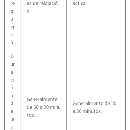
re
as de relajació
áctica.
q
n.
u
er
id
a
D
ur
a
ci
ó
n
Generalmente
d
Generalmente de 20
de 60 a 90 minu
e
a 30 minutos.
tos.
la
s