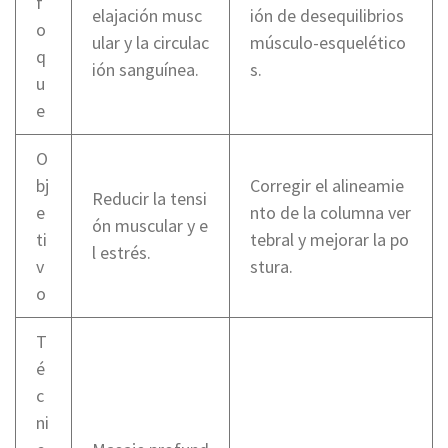
f
elajación musc
ión de desequilibrios
o
ular y la circulac
músculo-esquelético
q
ión sanguínea.
s.
u
e
O
bj
Corregir el alineamie
Reducir la tensi
e
nto de la columna ver
ón muscular y e
ti
tebral y mejorar la po
l estrés.
v
stura.
o
T
é
c
ni