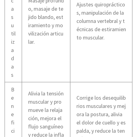
c
Masaje profund
Ajustes quiropráctico
a
o, masaje de te
s, manipulación de la
s
jido blando, est
columna vertebral y t
u
iramiento y mo
écnicas de estiramien
til
vilización articu
to muscular.
iz
lar.
a
d
a
s
B
Alivia la tensión
e
Corrige los desequilib
muscular y pro
n
rios musculares y mej
mueve la relaja
e
ora la postura, alivia
ción, mejora el
fi
el dolor de cuello y es
flujo sanguíneo
ci
palda, y reduce la ten
y reduce la infla