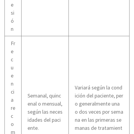
e
si
ó
n
Fr
e
c
u
e
n
Variará según la cond
ci
Semanal, quinc
ición del paciente, per
a
enal o mensual,
o generalmente una
re
según las neces
o dos veces por sema
c
idades del paci
na en las primeras se
o
ente.
manas de tratamient
m