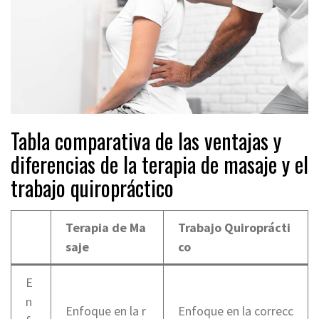
Tabla comparativa de las ventajas y
diferencias de la terapia de masaje y el
trabajo quiropráctico
Terapia de Ma
Trabajo Quiroprácti
saje
co
E
n
Enfoque en la r
Enfoque en la correcc