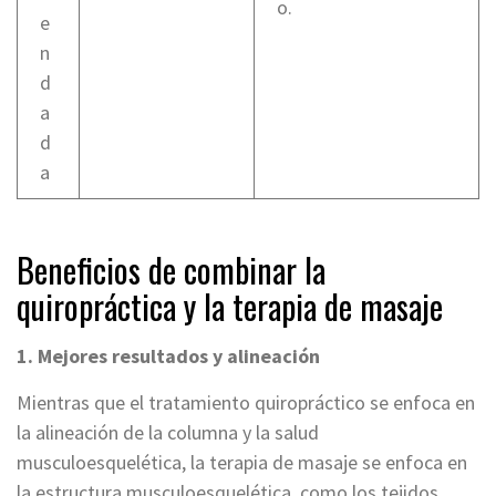
o.
e
n
d
a
d
a
Beneficios de combinar la
quiropráctica y la terapia de masaje
1. Mejores resultados y alineación
Mientras que el tratamiento quiropráctico se enfoca en
la alineación de la columna y la salud
musculoesquelética, la terapia de masaje se enfoca en
la estructura musculoesquelética, como los tejidos