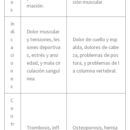
o
sión muscular.
mación.
s
In
di
Dolor muscular
c
y tensiones, les
Dolor de cuello y esp
a
iones deportiva
alda, dolores de cabe
ci
s, estrés y ansi
za, problemas de pos
o
edad, y mala cir
tura, y problemas de l
n
culación sanguí
a columna vertebral.
e
nea.
s
C
o
n
tr
Trombosis, infl
Osteoporosis, hernia