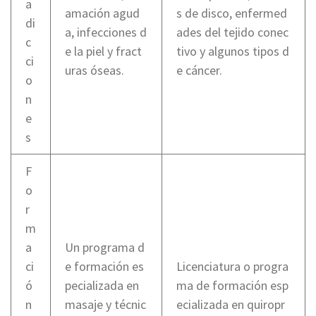
a
amación agud
s de disco, enfermed
di
a, infecciones d
ades del tejido conec
c
e la piel y fract
tivo y algunos tipos d
ci
uras óseas.
e cáncer.
o
n
e
s
F
o
r
m
a
Un programa d
ci
e formación es
Licenciatura o progra
ó
pecializada en
ma de formación esp
n
masaje y técnic
ecializada en quiropr